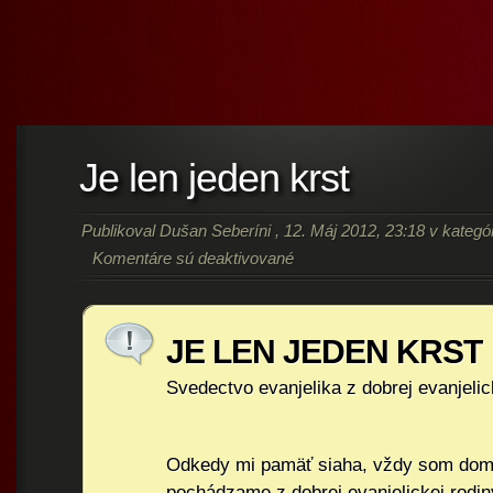
Je len jeden krst
Publikoval
Dušan Seberíni
, 12. Máj 2012, 23:18 v kategór
Komentáre sú deaktivované
JE LEN JEDEN KRST
Svedectvo evanjelika z dobrej evanjelic
Odkedy mi pamäť siaha, vždy som dom
pochádzame z dobrej evanjelickej rodiny