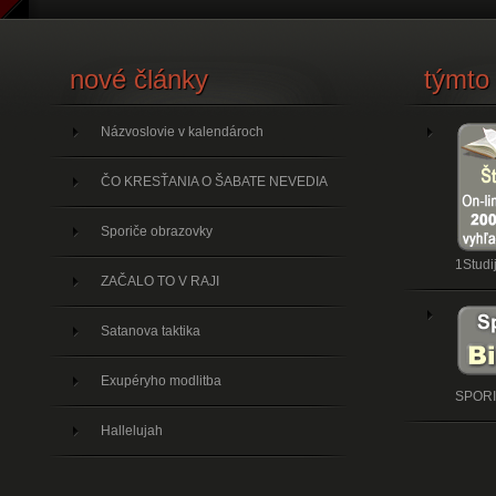
nové články
týmto
Názvoslovie v kalendároch
ČO KRESŤANIA O ŠABATE NEVEDIA
Sporiče obrazovky
1Studi
ZAČALO TO V RAJI
Satanova taktika
Exupéryho modlitba
SPOR
Hallelujah