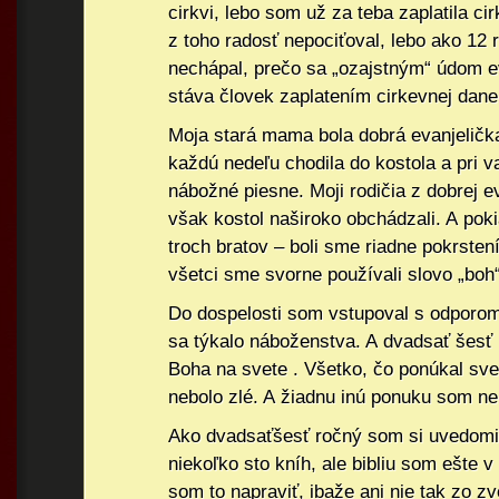
cirkvi, lebo som už za teba zaplatila c
z toho radosť nepociťoval, lebo ako 12
nechápal, prečo sa „ozajstným“ údom ev
stáva človek zaplatením cirkevnej dane
Moja stará mama bola dobrá evanjeličk
každú nedeľu chodila do kostola a pri v
nábožné piesne. Moji rodičia z dobrej ev
však kostol naširoko obchádzali. A poki
troch bratov – boli sme riadne pokrsten
všetci sme svorne používali slovo „boh
Do dospelosti som vstupoval s odporo
sa týkalo náboženstva. A dvadsať šesť 
Boha na svete . Všetko, čo ponúkal sve
nebolo zlé. A žiadnu inú ponuku som ne
Ako dvadsaťšesť ročný som si uvedomil
niekoľko sto kníh, ale bibliu som ešte 
som to napraviť, ibaže ani nie tak zo zv