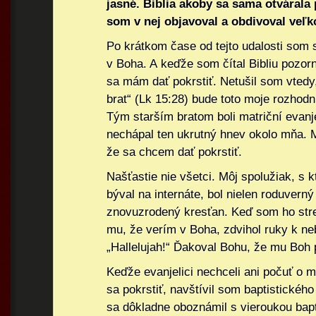
jasné. Biblia akoby sa sama otvárala
som v nej objavoval a obdivoval veľ
Po krátkom čase od tejto udalosti som 
v Boha. A keďže som čítal Bibliu pozor
sa mám dať pokrstiť. Netušil som vtedy,
brat“ (Lk 15:28) bude toto moje rozhodn
Tým starším bratom boli matriční evanje
nechápal ten ukrutný hnev okolo mňa. 
že sa chcem dať pokrstiť.
Našťastie nie všetci. Môj spolužiak, s
býval na internáte, bol nielen roduverný 
znovuzrodený kresťan. Keď som ho str
mu, že verím v Boha, zdvihol ruky k neb
„Hallelujah!“ Ďakoval Bohu, že mu Boh p
Keďže evanjelici nechceli ani počuť o 
sa pokrstiť, navštívil som baptistickéh
sa dôkladne oboznámil s vieroukou bap