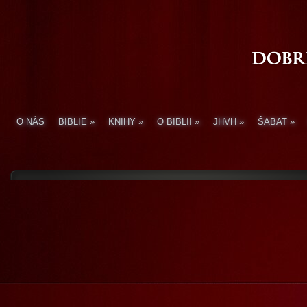
O NÁS
BIBLIE
»
KNIHY
»
O BIBLII
»
JHVH
»
ŠABAT
»