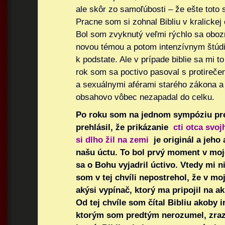
ale skôr zo samoľúbosti – že ešte toto
Pracne som si zohnal Bibliu v kralickej
Bol som zvyknutý veľmi rýchlo sa obo
novou témou a potom intenzívnym štúd
k podstate. Ale v prípade biblie sa mi to
rok som sa poctivo pasoval s protireče
a sexuálnymi aférami starého zákona a
obsahovo vôbec nezapadal do celku.
Po roku som na jednom sympóziu p
prehlásil, že prikázanie
cti otca svoj
si dlho žil na zemi
je originál a jeho
našu úctu. To bol prvý moment v mo
sa o Bohu vyjadril úctivo. Vtedy mi ni
som v tej chvíli nepostrehol, že v mo
akýsi vypínač, ktorý ma pripojil na a
Od tej chvíle som čítal Bibliu akoby 
ktorým som predtým nerozumel, zraz