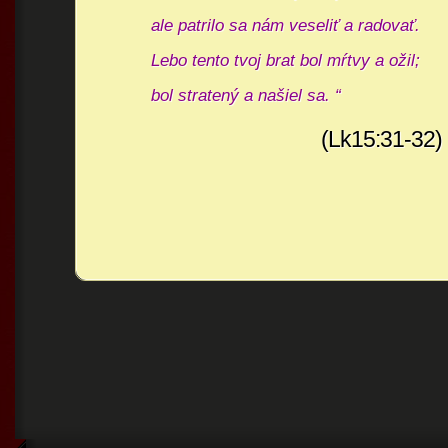
ale patrilo sa nám veseliť a radovať.
Lebo tento tvoj brat bol mŕtvy a ožil;
bol stratený a našiel sa. “
(Lk15:31-32)