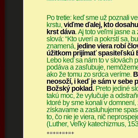
Po tretie: keď sme už poznali v
krstu,
viďme ďalej, kto dosahu
krst dáva
. Aj toto veľmi jasne a
slová: “Kto uverí a pokrstí sa, 
znamená,
jedine viera robí č
úžitkom prijímať spasiteľskú
Lebo keď sa nám to v slovách p
podáva a zasľubuje, nemôžeme t
ako že tomu zo srdca veríme.
B
neosoží, i keď je sám v sebe
Božský poklad.
Preto jediné sl
takú moc, že vylučuje a odstraň
ktoré by sme konali v domnení, 
získavame a zasluhujeme spasen
to, čo nie je viera, nič neprospej
(Luther, Veľký katechizmus, 15
+=+=+=+=+