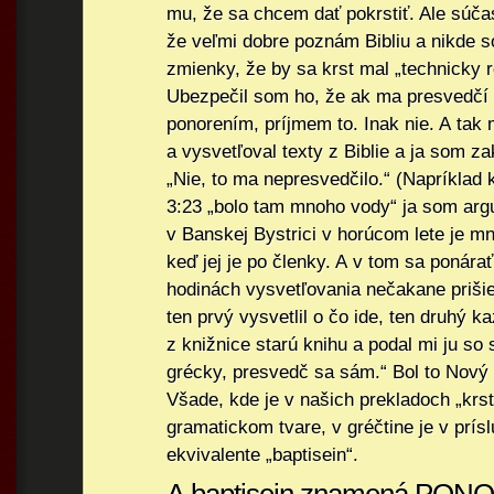
mu, že sa chcem dať pokrstiť. Ale súča
že veľmi dobre poznám Bibliu a nikde s
zmienky, že by sa krst mal „technicky 
Ubezpečil som ho, že ak ma presvedčí z
ponorením, príjmem to. Inak nie. A tak m
a vysvetľoval texty z Biblie a ja som 
„Nie, to ma nepresvedčilo.“ (Napríklad 
3:23 „bolo tam mnoho vody“ ja som arg
v Banskej Bystrici v horúcom lete je m
keď jej je po členky. A v tom sa ponára
hodinách vysvetľovania nečakane prišie
ten prvý vysvetlil o čo ide, ten druhý ka
z knižnice starú knihu a podal mi ju so 
grécky, presvedč sa sám.“ Bol to Nový 
Všade, kde je v našich prekladoch „krs
gramatickom tvare, v gréčtine je v pr
ekvivalente „baptisein“.