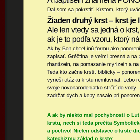
A baptisein znamená PONO
Dal som sa pokrstiť. Krstom, ktorý uvá
Žiaden druhý krst – krst je 
Ale len vtedy sa jedná o krst,
ak je to podľa vzoru, ktorý n
Ak by Boh chcel inú formu ako ponorenie
zapísať. Gréčtina je veľmi presná a na
rhantizein, na pomazanie myrizein a na 
Teda kto začne krstiť biblicky – ponore
vyrieši otázku krstu nemluvniat. Lebo r
svoje novonarodeniatko strčiť do vody 
zadržať dych a keby nasalo pri ponore
A ak by niekto mal pochybnosti o Lu
krstu, nech si teda prečíta Symbolick
a poctivo! Nielen odstavec o krste di
katechizmu základ o krste: