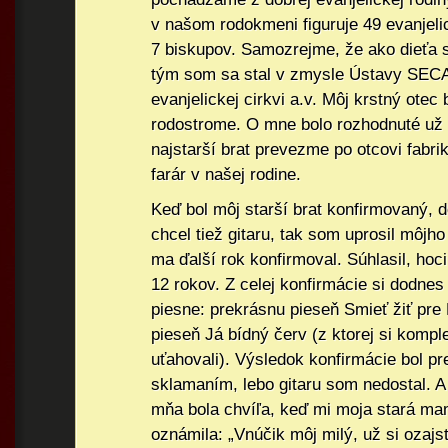
v našom rodokmeni figuruje 49 evanjeli
7 biskupov. Samozrejme, že ako dieťa 
tým som sa stal v zmysle Ústavy SECA
evanjelickej cirkvi a.v. Môj krstný otec
rodostrome. O mne bolo rozhodnuté už 
najstarší brat prevezme po otcovi fabri
farár v našej rodine.
Keď bol môj starší brat konfirmovaný, d
chcel tiež gitaru, tak som uprosil môjh
ma ďalší rok konfirmoval. Súhlasil, hoc
12 rokov. Z celej konfirmácie si dodne
piesne: prekrásnu pieseň Smieť žiť pre 
pieseň Já bídný červ (z ktorej si kompl
uťahovali). Výsledok konfirmácie bol 
sklamaním, lebo gitaru som nedostal. 
mňa bola chvíľa, keď mi moja stará m
oznámila: „Vnúčik môj milý, už si ozajs