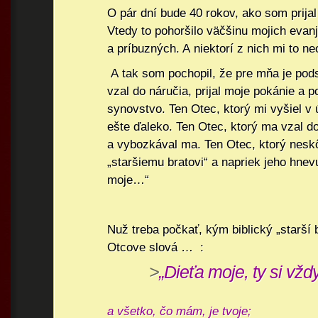
O pár dní bude 40 rokov, ako som prijal
Vtedy to pohoršilo väčšinu mojich eva
a príbuzných. A niektorí z nich mi to ne
A tak som pochopil, že pre mňa je pod
vzal do náručia, prijal moje pokánie a p
synovstvo. Ten Otec, ktorý mi vyšiel v 
ešte ďaleko. Ten Otec, ktorý ma vzal d
a vybozkával ma. Ten Otec, ktorý neskô
„staršiemu bratovi“ a napriek jeho hnevu
moje…“
Nuž treba počkať, kým biblický „starší b
Otcove slová … :
>
„Dieťa moje, ty si vž
a všetko, čo mám, je tvoje;