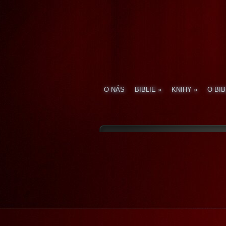
O NÁS
BIBLIE
»
KNIHY
»
O BIB