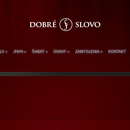
LII
»
JHVH
»
ŠABAT
»
ÚVAHY
»
ZAMYSLENIA
»
KONTAKT