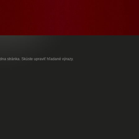
adna stránka. Skúste upraviť hľadané výrazy.