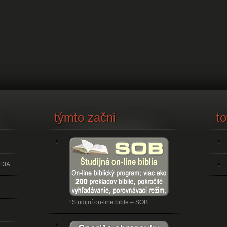
týmto začni
to
DIA
1Studijní on-line bible – SOB